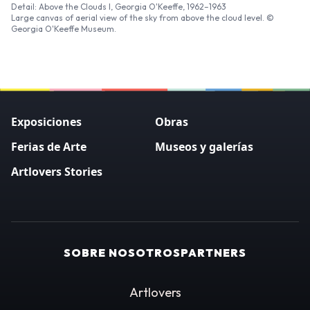
Detail: Above the Clouds I, Georgia O'Keeffe, 1962–1963
Large canvas of aerial view of the sky from above the cloud level. ©
Georgia O'Keeffe Museum.
Exposiciones
Obras
Ferias de Arte
Museos y galerías
Artlovers Stories
SOBRE NOSOTROS
PARTNERS
Artlovers