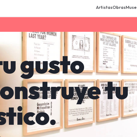
Artistas
Obras
Muse
tu gusto
onstruye tu
stico.