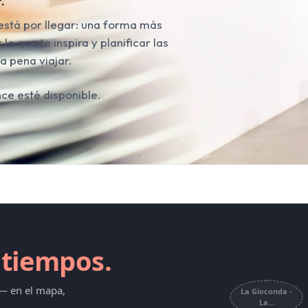
.
stá por llegar: una forma más
lo que te inspira y planificar las
a pena viajar.
ce esté disponible.
 tiempos.
 — en el mapa,
La Gioconda -
La…