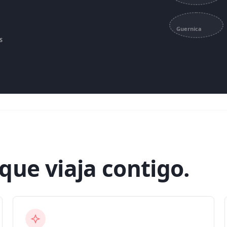
Guernica
S
o que
viaja contigo.