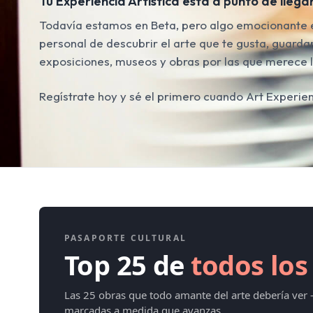
Tu Experiencia Artística está a punto de llegar
Todavía estamos en Beta, pero algo emocionante e
personal de descubrir el arte que te gusta, guardar 
exposiciones, museos y obras por las que merece l
Regístrate hoy y sé el primero cuando Art Experien
PASAPORTE CULTURAL
Top 25 de
todos los
Las 25 obras que todo amante del arte debería ver
marcadas a medida que avanzas.