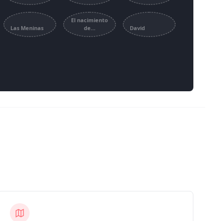
El nacimiento
Las Meninas
de…
David