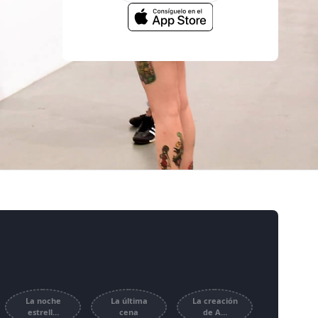
La noche
La última
La creación
estrell…
cena
de A…